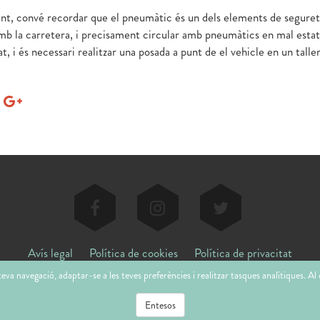
nt, convé recordar que el pneumàtic és un dels elements de segureta
amb la carretera, i precisament circular amb pneumàtics en mal esta
t, i és necessari realitzar una posada a punt de el vehicle en un taller
Avís legal
Política de cookies
Política de privacitat
teva navegació, adaptar-se a les teves preferències i realitzar tasques analítiques. A
Entesos