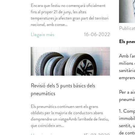
Encara que l'estiu no començarà oficialment
fins al proper 21 de juny, les altes
temperatures ja afecten gran part del territori
nacional, amb conse...
Publica
Llegeix més
16-06-2022
Els pne
Amb l'ar
milions 
sanitàr
emprend
Revisió dels 5 punts bàsics dels
Per a ai
pneumàtics
pneumàti
Els pneumàtics continuen sent els grans
1. Comp
oblidats per la majoria de conductors abans
immobili
d'emprendre un viatgeAmb l'arribada de l'estiu,
sentit, 
que coincideix am...
de contr