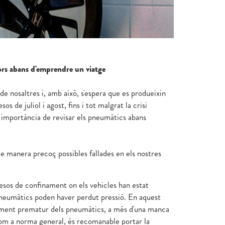
ors abans d'emprendre un viatge
de nosaltres i, amb això, s'espera que es produeixin
 de juliol i agost, fins i tot malgrat la crisi
 importància de revisar els pneumàtics abans
e manera precoç possibles fallades en els nostres
sos de confinament on els vehicles han estat
 pneumàtics poden haver perdut pressió. En aquest
elliment prematur dels pneumàtics, a més d'una manca
 com a norma general, és recomanable portar la