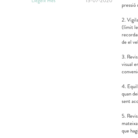
Llegeix més
15-07-2020
pressió 
2. Vigil
(límit l
recordar
de el ve
3. Revis
visual e
conveni
4. Equil
quan dei
sent aco
5. Revis
mateixa 
que hagi