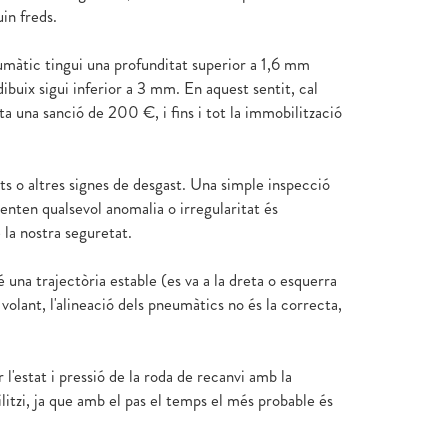
in freds.
neumàtic tingui una profunditat superior a 1,6 mm
dibuix sigui inferior a 3 mm. En aquest sentit, cal
a una sanció de 200 €, i fins i tot la immobilització
ats o altres signes de desgast. Una simple inspecció
senten qualsevol anomalia o irregularitat és
la nostra seguretat.
é una trajectòria estable (es va a la dreta o esquerra
volant, l'alineació dels pneumàtics no és la correcta,
r l'estat i pressió de la roda de recanvi amb la
litzi, ja que amb el pas el temps el més probable és