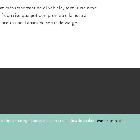
t més important de el vehicle, sent l'únic nexe
t és un risc que pot comprometre la nostra
 professional abans de sortir de viatge.
l continuar navegant acceptes la nostra política de cookies.
Més informació