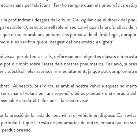
recomanada pel fabricant i fer-ho sempre quan els pneumàtics estigu
ar la profunditat i desgast del dibuix. Cal vigilar que el dibuix del p
egal establert), sent aconsellable el seu canvi quan la profunditat del 
 que circular amb uns pneumàtics per sota de el límit legal, comport
hicle si es verifica que el desgast del pneumàtic és "greu".
ió visual per detectar talls, deformacions, objectes clavats o incrust
ns pot dir molt sobre l'estat dels nostres pneumàtics. Per això, si pre
ent substituir els mateixos immediatament, ja que pot comprometre 
ibrat i Alineació. Si al circular amb el nostre vehicle aquest no mant
xem anar el volant per uns segons) o bé es produeix una vibració del 
nsellable acudir al taller per a la seva revisió.
ar la pressió de la roda de recanvi, si el vehicle en disposa. Cal revisa
periodicitat que la resta de pneumàtics de cotxe, encara que no s'uti
 perdut pressió.