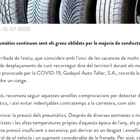
t: 15-07-2020
umàtics continuen sent els grans oblidats per la majoria de conduct
ribada de l'estiu, que coincideix amb l'inici de les vacances de molts 
de desplaçaments de curt recorregut dins del territoril durant els mesos
ia provocada per la COVID-19, Gudayol Auto-Taller, S.A., recorda la
re un viatge.
xò, recomana seguir aquestes senzilles comprovacions per detectar d
cs, i així evitar indesitjables contratemps a la carretera, com són:
rovar la pressió dels pneumàtics. Després de diverses setmanes o me
tzats i les altes temperatures pròpies d'aquesta època de l'any, els
una pressió insuficient o excessiva, pot derivar en un desgast i env
ol de el vehicle i un augment considerable de la frenada. Per això,