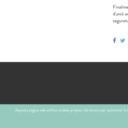
Finalme
d'unió 
segureta
Aquesta pàgina web utilitza cookies pròpies i de tercers per optimitzar la 